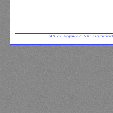
VESF e.V. • Ringstraße 21 • 56651 Niederdürenbach