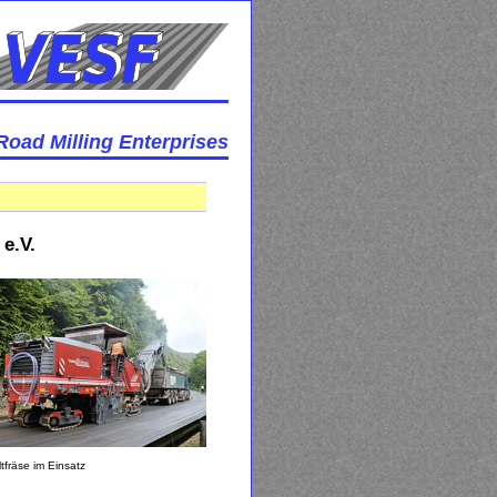
Road Milling Enterprises
e.V.
tfräse im Einsatz