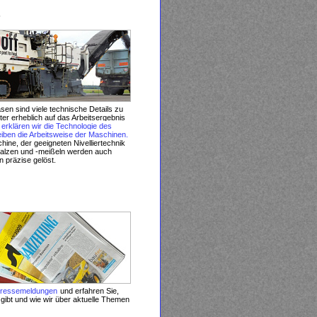
s
sen sind viele technische Details zu
ter erheblich auf das Arbeitsergebnis
 erklären wir die Technologie des
iben die Arbeitsweise der Maschinen.
ine, der geeigneten Nivelliertechnik
walzen und -meißeln werden auch
 präzise gelöst.
ressemeldungen
und erfahren Sie,
ibt und wie wir über aktuelle Themen