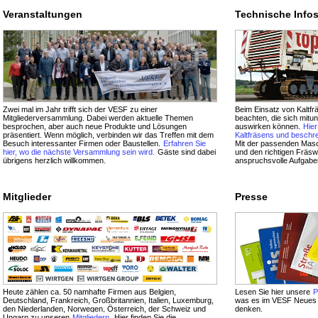
Veranstaltungen
Technische Info
Zwei mal im Jahr trifft sich der VESF zu einer
Beim Einsatz von Kaltfrä
Mitgliederversammlung. Dabei werden aktuelle Themen
beachten, die sich mitun
besprochen, aber auch neue Produkte und Lösungen
auswirken können.
Hier
präsentiert. Wenn möglich, verbinden wir das Treffen mit dem
Kaltfräsens und beschre
Besuch interessanter Firmen oder Baustellen.
Erfahren Sie
Mit der passenden Masch
hier, wo die nächste Versammlung sein wird.
Gäste sind dabei
und den richtigen Fräs
übrigens herzlich willkommen.
anspruchsvolle Aufgaben
Mitglieder
Presse
Heute zählen ca. 50 namhafte Firmen aus Belgien,
Lesen Sie hier unsere
P
Deutschland, Frankreich, Großbritannien, Italien, Luxemburg,
was es im VESF Neues g
den Niederlanden, Norwegen, Österreich, der Schweiz und
denken.
Ungarn zu unseren
Mitgliedern
. Hier finden Sie die