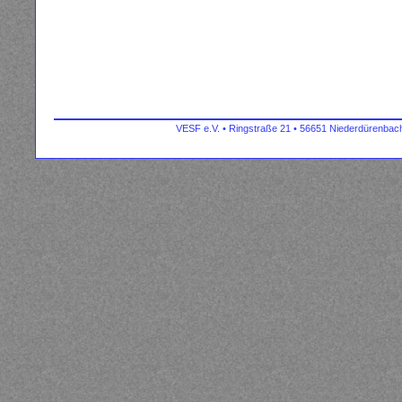
VESF e.V. • Ringstraße 21 • 56651 Niederdürenbach