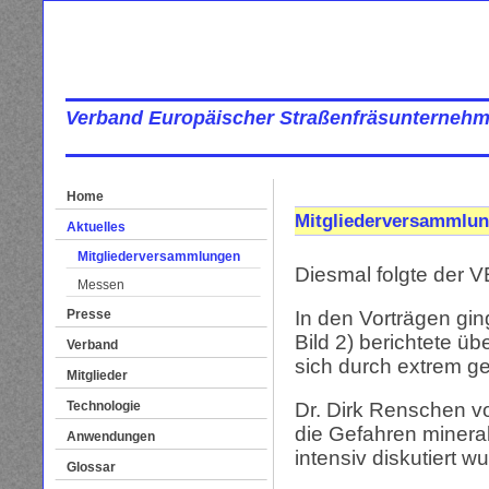
Verband Europäischer Straßenfräsunternehm
Home
Mitgliederversammlun
Aktuelles
Mitgliederversammlungen
Diesmal folgte der 
Messen
Presse
In den Vorträgen gin
Bild 2) berichtete ü
Verband
sich durch extrem g
Mitglieder
Technologie
Dr. Dirk Renschen vo
die Gefahren minera
Anwendungen
intensiv diskutiert w
Glossar