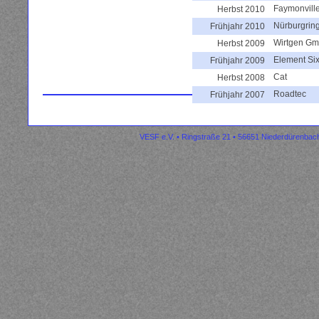
Faymonvill
Herbst 2010
Nürburgrin
Frühjahr 2010
Wirtgen G
Herbst 2009
Element Si
Frühjahr 2009
Cat
Herbst 2008
Roadtec
Frühjahr 2007
VESF e.V. • Ringstraße 21 • 56651 Niederdürenbach