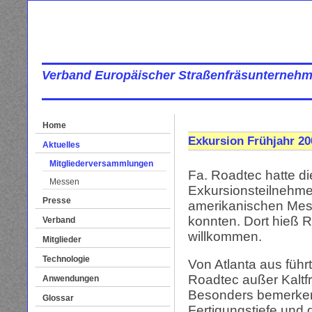
Verband Europäischer Straßenfräsunternehm
Home
Exkursion Frühjahr 20
Aktuelles
Mitgliederversammlungen
Fa. Roadtec hatte di
Messen
Exkursionsteilnehmer
Presse
amerikanischen Mess
konnten. Dort hieß 
Verband
willkommen.
Mitglieder
Technologie
Von Atlanta aus führ
Roadtec außer Kaltfr
Anwendungen
Besonders bemerken
Glossar
Fertigungstiefe und 