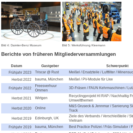
Bild 4: Daimler-Benz Museum
Bild 5: Werksführung Kleemann
Berichte von früheren Mitgliederversammlungen
Datum
Gastgeber
Schwerpunkt
Triscar @ Rust
Meißel / Ersatzteile / Luftfilter / Minens
Frühjahr 2023
bauma, München
Meißel / PV-Module für Lkw
Herbst 2022
Freesverhuur
3D-Fräsen / FAUN Kehrmaschinen / Lut
Frühjahr 2022
Ommen
Recyclingprojekt HI RAP / Nachhaltig Fr
Wirtgen
Herbst 2021
Umweltthemen
M&S Gruseck & Jennmar / Sanierung Si
Online
Herbst 2020
Track
Ziele des Verbands / Verschleißteile / S
Edinburgh, UK
Herbst 2019
Vietnam
bauma, München
Best Practice Polizei / Fräs-Simulator / 
Frühjahr 2019