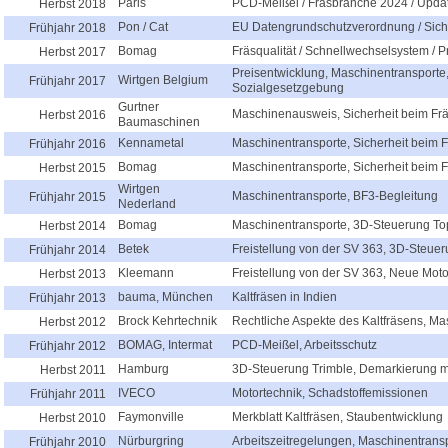
Paris
PCD-Meißel / Fräsbranche 2024 / Updat
Herbst 2018
Pon / Cat
EU Datengrundschutzverordnung / Sich
Frühjahr 2018
Bomag
Fräsqualität / Schnellwechselsystem / 
Herbst 2017
Preisentwicklung, Maschinentransporte
Wirtgen Belgium
Frühjahr 2017
Sozialgesetzgebung
Gurtner
Maschinenausweis, Sicherheit beim Fr
Herbst 2016
Baumaschinen
Kennametal
Maschinentransporte, Sicherheit beim 
Frühjahr 2016
Bomag
Maschinentransporte, Sicherheit beim 
Herbst 2015
Wirtgen
Maschinentransporte, BF3-Begleitung
Frühjahr 2015
Nederland
Bomag
Maschinentransporte, 3D-Steuerung T
Herbst 2014
Betek
Freistellung von der SV 363, 3D-Steuer
Frühjahr 2014
Kleemann
Freistellung von der SV 363, Neue Mot
Herbst 2013
bauma, München
Kaltfräsen in Indien
Frühjahr 2013
Brock Kehrtechnik
Rechtliche Aspekte des Kaltfräsens, Ma
Herbst 2012
BOMAG, Intermat
PCD-Meißel, Arbeitsschutz
Frühjahr 2012
Hamburg
3D-Steuerung Trimble, Demarkierung 
Herbst 2011
IVECO
Motortechnik, Schadstoffemissionen
Frühjahr 2011
Faymonville
Merkblatt Kaltfräsen, Staubentwicklung
Herbst 2010
Nürburgring
Arbeitszeitregelungen, Maschinentrans
Frühjahr 2010