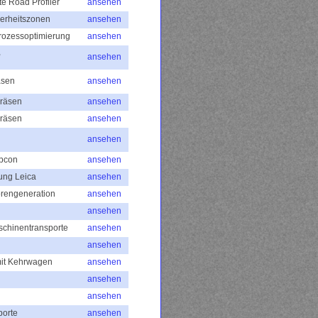
e Road Profiler
ansehen
erheitszonen
ansehen
Prozessoptimierung
ansehen
,
ansehen
äsen
ansehen
Fräsen
ansehen
Fräsen
ansehen
ansehen
opcon
ansehen
ung Leica
ansehen
orengeneration
ansehen
ansehen
schinentransporte
ansehen
ansehen
mit Kehrwagen
ansehen
ansehen
ansehen
porte
ansehen