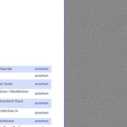
uchgeräte
ansehen
ansehen
ze Gurte
ansehen
äsen / Markttreiber
ansehen
lverstone Race
ansehen
traßenbau in
ansehen
Felsfräsen
ansehen