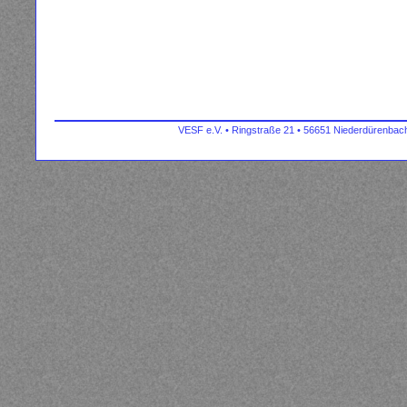
VESF e.V. • Ringstraße 21 • 56651 Niederdürenbach