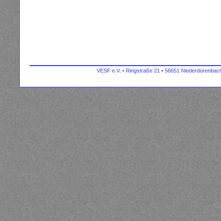
VESF e.V. • Ringstraße 21 • 56651 Niederdürenbach