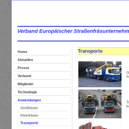
Verband Europäischer Straßenfräsunternehm
Transporte
Home
Aktuelles
Presse
G
Verband
F
Mitglieder
Technologie
Anwendungen
T
F
Großfräsen
Kleinfräsen
Transporte