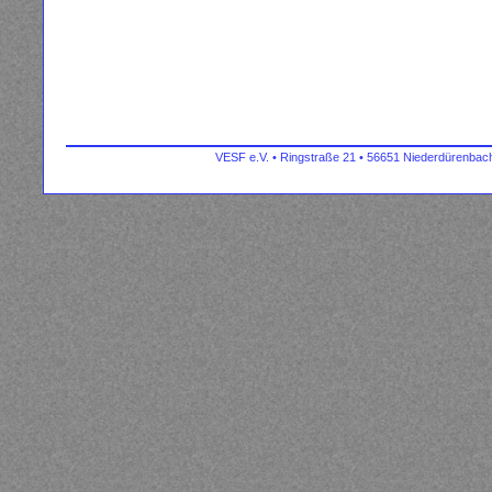
VESF e.V. • Ringstraße 21 • 56651 Niederdürenbach