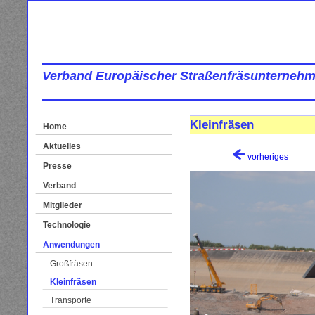
Verband Europäischer Straßenfräsunternehm
Kleinfräsen
Home
Aktuelles
vorheriges
Presse
Verband
Mitglieder
Technologie
Anwendungen
Großfräsen
Kleinfräsen
Transporte