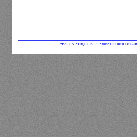
VESF e.V. • Ringstraße 21 • 56651 Niederdürenbach