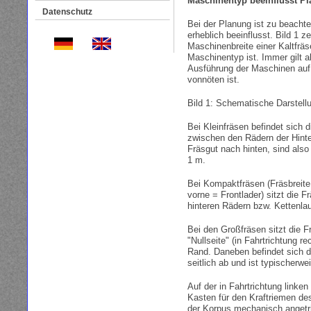
Maschinentyp beeinflusst Pl
Datenschutz
Bei der Planung ist zu beacht
erheblich beeinflusst. Bild 1 
Maschinenbreite einer Kaltfrä
Maschinentyp ist. Immer gilt a
Ausführung der Maschinen auf 
vonnöten ist.
Bild 1: Schematische Darstellu
Bei Kleinfräsen befindet sich
zwischen den Rädern der Hint
Fräsgut nach hinten, sind also
1 m.
Bei Kompaktfräsen (Fräsbreite
vorne = Frontlader) sitzt die 
hinteren Rädern bzw. Kettenla
Bei den Großfräsen sitzt die F
"Nullseite" (in Fahrtrichtung r
Rand. Daneben befindet sich d
seitlich ab und ist typischerwe
Auf der in Fahrtrichtung linke
Kasten für den Kraftriemen de
der Korpus mechanisch angetri