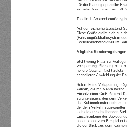
BM für die entsprechenden Ma
Für die Planung spezieller 
aktueller Maschinen beim VESF
Tabelle 1: Abstandsmaße typis
Auf den Sicherheitsabstand SQ
Diese Größe ergibt sich aus d
(Fahrzeugrückhaltesystem oder
Höchstgeschwindigkeit im Baus
Mögliche Sonderregelungen
Steht wenig Platz zur Verfügun
Vollsperrung. Sie sorgt nicht n
höhere Qualität. Nicht zuletzt 
schnelleren Abwicklung der 
Sofern keine Vollsperrung mög
werden, die mit Mehraufwand 
Einsatz einer Großfräse mit K
zu untersagen, den dem Verke
das Kabinenfenster nicht zu ö
der dem Verkehr zugewandten S
sich die ausschreibenden Stel
Einschränkung der Bewegungsfr
haben kann, zum Beispiel auf d
die der Blick aus dem Kabinenf