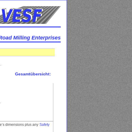
Road Milling Enterprises
.
Gesamtübersicht:
.
e’s dimensions plus any
Safety