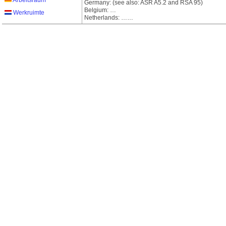
Arbeitsraum
Germany: (see also: ASR A5.2 and RSA 95)
Belgium: …
Werkruimte
Netherlands: ……