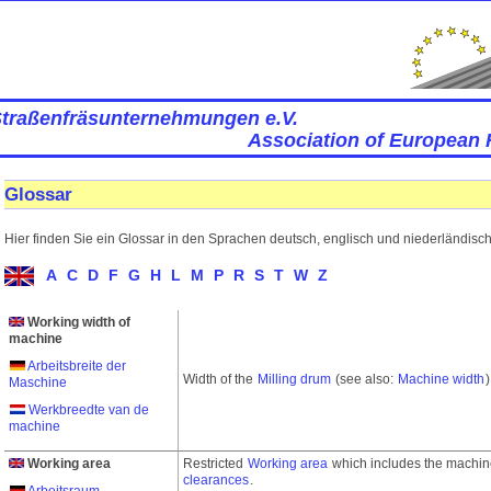
Straßenfräsunternehmungen e.V.
Association of European 
Glossar
Hier finden Sie ein Glossar in den Sprachen deutsch, englisch und niederländisch
A
C
D
F
G
H
L
M
P
R
S
T
W
Z
Working width of
machine
Arbeitsbreite der
Width of the
Milling drum
(see also:
Machine width
)
Maschine
Werkbreedte van de
machine
Working area
Restricted
Working area
which includes the machin
clearances
.