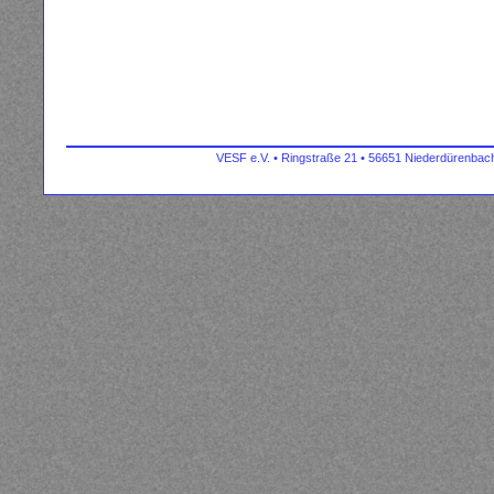
VESF e.V. • Ringstraße 21 • 56651 Niederdürenbach