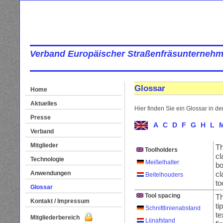
Verband Europäischer Straßenfräsunternehm
Glossar
Home
Aktuelles
Hier finden Sie ein Glossar in d
Presse
A
C
D
F
G
H
L
Verband
Mitglieder
T
Toolholders
cl
Technologie
Meißelhalter
bo
Anwendungen
cl
Beitelhouders
to
Glossar
Tool spacing
T
Kontakt / Impressum
ti
Schnittlinienabstand
te
Mitgliederbereich
Lijnafstand