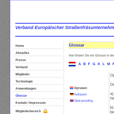
Verband Europäischer Straßenfräsunternehm
Glossar
Home
Aktuelles
Hier finden Sie ein Glossar in d
Presse
A
B
F
G
K
L
M
Verband
Mitglieder
Op
Technologie
De
Opruwen
Anwendungen
a)
Aufrauen
Glossar
hi
Skid-proofing
Kontakt / Impressum
b)
Mitgliederbereich
be