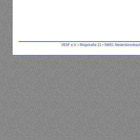
VESF e.V. • Ringstraße 21 • 56651 Niederdürenbach