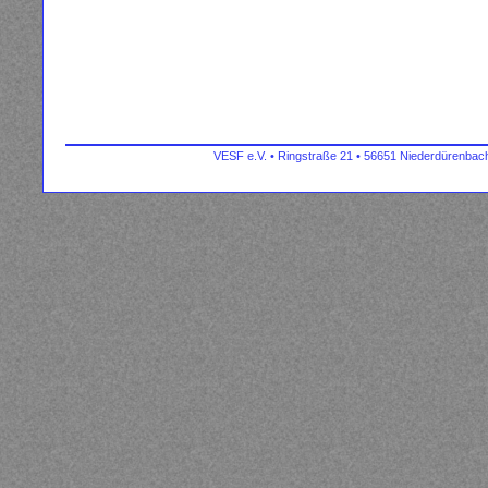
VESF e.V. • Ringstraße 21 • 56651 Niederdürenbach