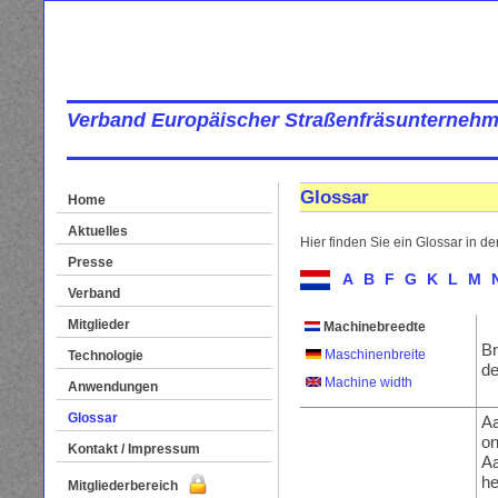
Verband Europäischer Straßenfräsunternehm
Glossar
Home
Aktuelles
Hier finden Sie ein Glossar in d
Presse
A
B
F
G
K
L
M
Verband
Mitglieder
Machinebreedte
Br
Maschinenbreite
Technologie
de
Machine width
Anwendungen
Glossar
A
on
Kontakt / Impressum
Aa
he
Mitgliederbereich