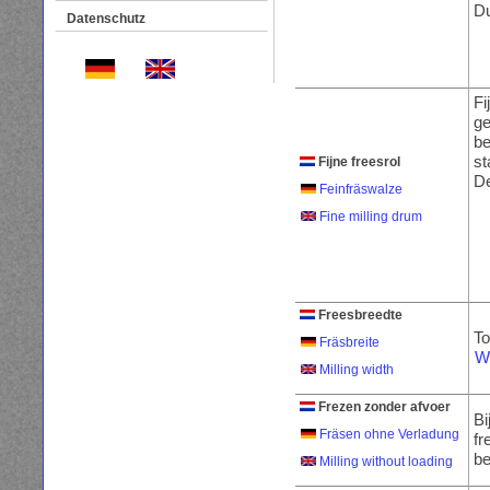
Du
Datenschutz
Fi
g
be
st
Fijne freesrol
De
Feinfräswalze
Fine milling drum
Freesbreedte
To
Fräsbreite
W
Milling width
Frezen zonder afvoer
Bi
Fräsen ohne Verladung
fr
be
Milling without loading