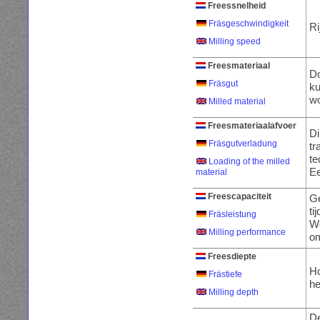
Freessnelheid
Fräsgeschwindigkeit
Ri
Milling speed
Freesmateriaal
Do
Fräsgut
ku
wo
Milled material
Freesmateriaalafvoer
Di
Fräsgutverladung
tr
te
Loading of the milled
Ee
material
Freescapaciteit
Ge
ti
Fräsleistung
Wo
Milling performance
om
Freesdiepte
Ho
Frästiefe
he
Milling depth
D