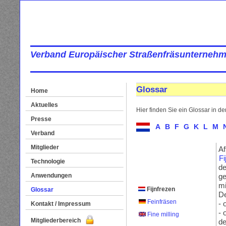
Verband Europäischer Straßenfräsunternehm
Glossar
Home
Aktuelles
Hier finden Sie ein Glossar in d
Presse
A
B
F
G
K
L
M
Verband
Mitglieder
Af
Fi
Technologie
de
Anwendungen
ge
mi
Fijnfrezen
Glossar
De
Feinfräsen
- 
Kontakt / Impressum
- 
Fine milling
Mitgliederbereich
de