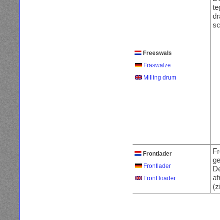
te
dr
sc
Freeswals
Fräswalze
Milling drum
Fr
Frontlader
ge
Frontlader
De
a
Front loader
(z