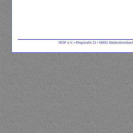
VESF e.V. • Ringstraße 21 • 56651 Niederdürenbach