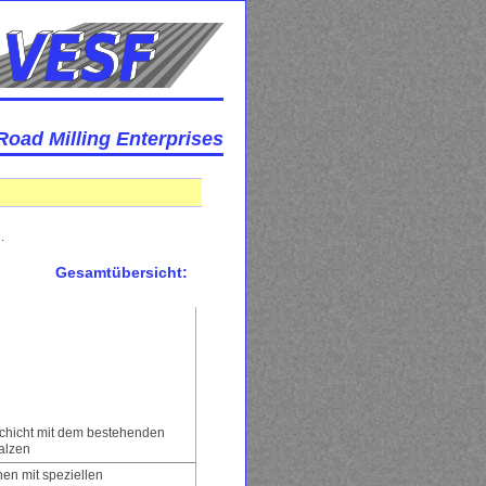
Road Milling Enterprises
.
Gesamtübersicht:
chicht mit dem bestehenden
alzen
en mit speziellen