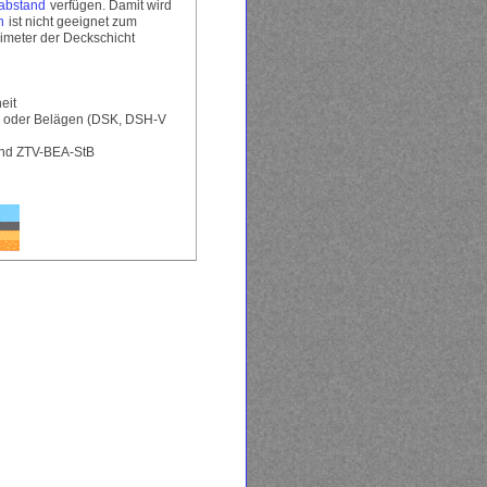
nabstand
verfügen. Damit wird
n
ist nicht geeignet zum
limeter der Deckschicht
eit
en oder Belägen (DSK, DSH-V
und ZTV-BEA-StB