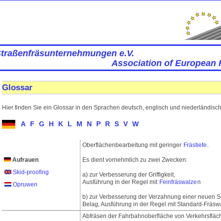
Straßenfräsunternehmungen e.V.
Association of European 
Glossar
Hier finden Sie ein Glossar in den Sprachen deutsch, englisch und niederländisch
A
F
G
H
K
L
M
N
P
R
S
V
W
Oberflächenbearbeitung mit geringer
Frästiefe
.
Aufrauen
Es dient vornehmlich zu zwei Zwecken:
Skid-proofing
a) zur Verbesserung der Griffigkeit,
Ausführung in der Regel mit
Feinfräswalze
n
Opruwen
b) zur Verbesserung der Verzahnung einer neuen S
Belag, Ausführung in der Regel mit Standard-Fräsw
Abfräsen der Fahrbahnoberfläche von Verkehrsfläch