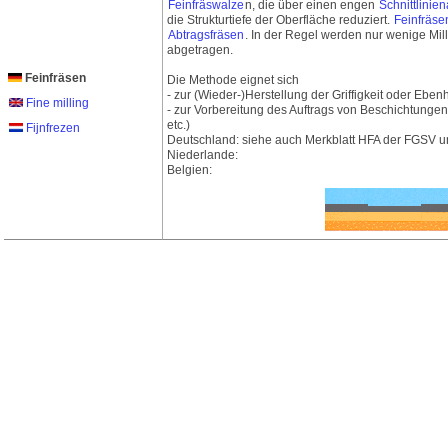
Feinfräswalze
n, die über einen engen
Schnittlinie
die Strukturtiefe der Oberfläche reduziert.
Feinfräse
Abtragsfräsen
. In der Regel werden nur wenige Mil
abgetragen.
Feinfräsen
Die Methode eignet sich
- zur (Wieder-)Herstellung der Griffigkeit oder Ebenh
Fine milling
- zur Vorbereitung des Auftrags von Beschichtung
etc.)
Fijnfrezen
Deutschland: siehe auch Merkblatt HFA der FGSV 
Niederlande:
Belgien: