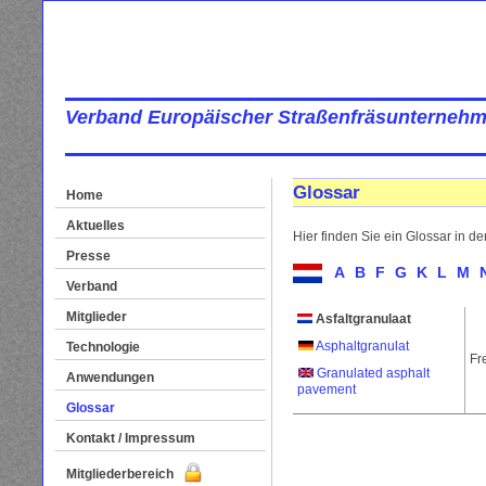
Verband Europäischer Straßenfräsunternehm
Glossar
Home
Aktuelles
Hier finden Sie ein Glossar in d
Presse
A
B
F
G
K
L
M
Verband
Mitglieder
Asfaltgranulaat
Asphaltgranulat
Technologie
Fr
Granulated asphalt
Anwendungen
pavement
Glossar
Kontakt / Impressum
Mitgliederbereich