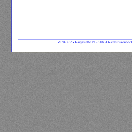
VESF e.V. • Ringstraße 21 • 56651 Niederdürenbach