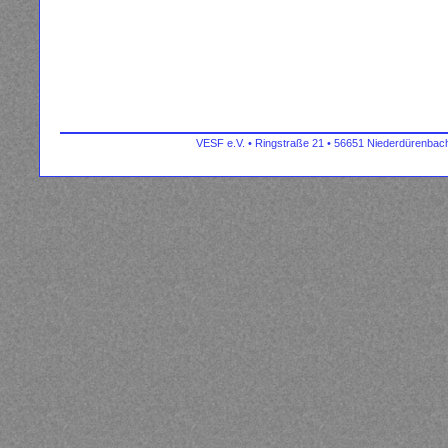
VESF e.V. • Ringstraße 21 • 56651 Niederdürenbach