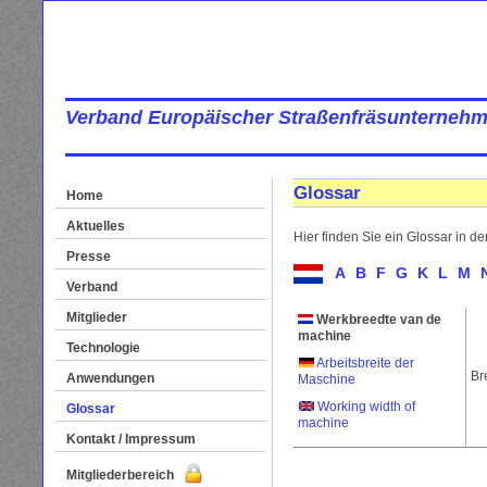
Verband Europäischer Straßenfräsunternehm
Glossar
Home
Aktuelles
Hier finden Sie ein Glossar in d
Presse
A
B
F
G
K
L
M
Verband
Mitglieder
Werkbreedte van de
machine
Technologie
Arbeitsbreite der
Br
Anwendungen
Maschine
Working width of
Glossar
machine
Kontakt / Impressum
Mitgliederbereich