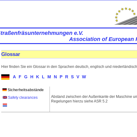
Straßenfräsunternehmungen e.V.
Association of European 
Glossar
Hier finden Sie ein Glossar in den Sprachen deutsch, englisch und niederländisch
A
F
G
H
K
L
M
N
P
R
S
V
W
Sicherheitsabstände
Abstand zwischen der Außenkante der Maschine un
Safety clearances
Regelungen hierzu siehe ASR 5.2