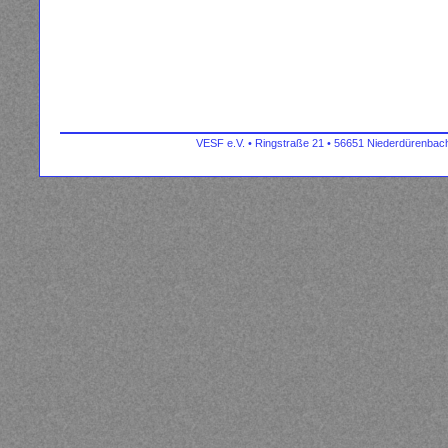
VESF e.V. • Ringstraße 21 • 56651 Niederdürenbach