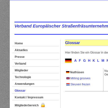
Verband Europäischer Straßenfräsunternehm
Glossar
Home
Aktuelles
Hier finden Sie ein Glossar in d
Presse
A
F
G
H
K
L
M
Verband
Mitglieder
Nu
Nutfräsen
Ge
Technologie
Milling grooves
Anwendungen
Sleuven frezen
Glossar
Kontakt / Impressum
Mitgliederbereich