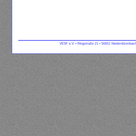
VESF e.V. • Ringstraße 21 • 56651 Niederdürenbach