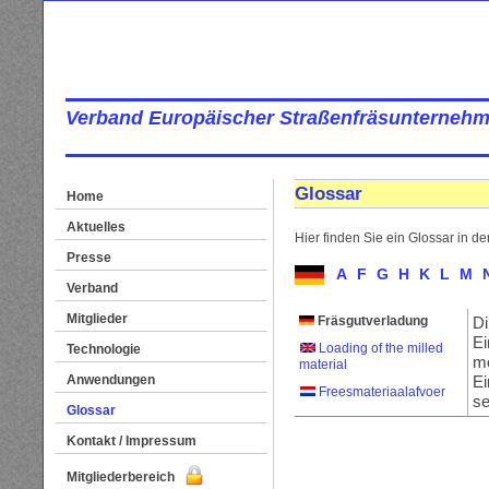
Verband Europäischer Straßenfräsunternehm
Glossar
Home
Aktuelles
Hier finden Sie ein Glossar in d
Presse
A
F
G
H
K
L
M
Verband
Mitglieder
Fräsgutverladung
Di
Ei
Loading of the milled
Technologie
mö
material
Anwendungen
Ei
Freesmateriaalafvoer
se
Glossar
Kontakt / Impressum
Mitgliederbereich