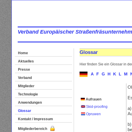
Verband Europäischer Straßenfräsunternehm
Glossar
Home
Aktuelles
Hier finden Sie ein Glossar in d
Presse
A
F
G
H
K
L
M
Verband
Mitglieder
Ob
Technologie
Es
Aufrauen
Anwendungen
Skid-proofing
a)
Glossar
Au
Opruwen
Kontakt / Impressum
b)
Mitgliederbereich
be