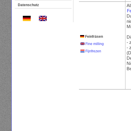
Datenschutz
Ab
Fe
Da
ni
Mi
Feinfräsen
Di
- 
Fine milling
- 
Fijnfrezen
(D
De
Ni
Be