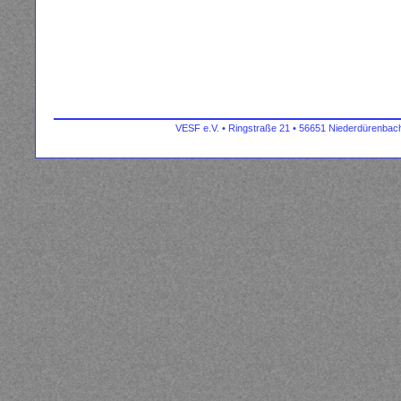
VESF e.V. • Ringstraße 21 • 56651 Niederdürenbach