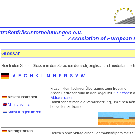
Straßenfräsunternehmungen e.V.
Association of European 
Glossar
Hier finden Sie ein Glossar in den Sprachen deutsch, englisch und niederländisch
A
F
G
H
K
L
M
N
P
R
S
V
W
Fräsen kleinflächiger Übergänge zum Bestand.
Anschlussfräsen wird in der Regel mit
Kleinfräse
n 
Anschlussfräsen
Abtragsfräsen
.
Damit schafft man die Voraussetzung, um einen h
Milling tie-ins
herstellen zu können.
Aansluitingen frezen
Abtragsfräsen
Deutschland: Abtrag eines Fahrbahnkörpers mit Kal