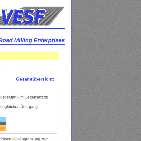
Road Milling Enterprises
.
Gesamtübersicht:
ausgeführt - im Gegensatz zu
öhengleichen Übergang
tfräsen (als Abgrenzung zum